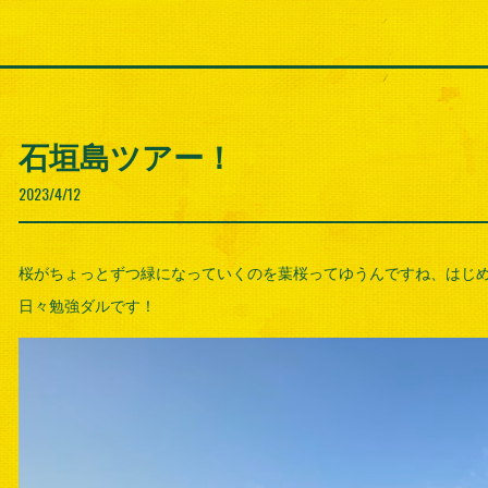
石垣島ツアー！
2023/4/12
桜がちょっとずつ緑になっていくのを葉桜ってゆうんですね、はじ
日々勉強ダルです！