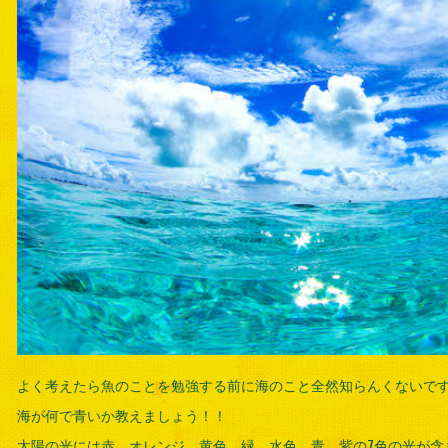
よく考えたら魚のことを勉強する前に海のこと全然知らんくないで
海が何で青いか教えましょう！！
太陽の光には赤、オレンジ、黄色、緑、水色、青、紫の7色の光が含