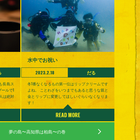
水中でお祝い
る
2023.2.18
だる
も長島ス
冬1番なくなるもの第一位はリップクリームです
ールで1
よね。 ことわざをいつまでもあると思うな親と
人は絶対
金とリップに変更してほしいぐらいなくなりま
す！
READ MORE
夢の島〜高知県は柏島〜の巻