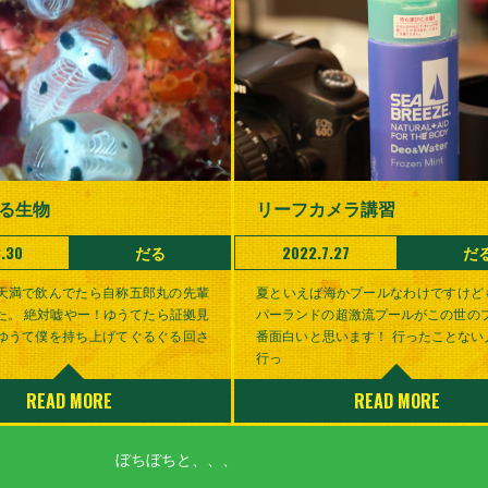
る生物
リーフカメラ講習
.30
だる
2022.7.27
だ
天満で飲んでたら自称五郎丸の先輩
夏といえば海かプールなわけですけど
た。 絶対嘘やー！ゆうてたら証拠見
パーランドの超激流プールがこの世のプ
ゆうて僕を持ち上げてぐるぐる回さ
番面白いと思います！ 行ったことない
行っ
READ MORE
READ MORE
ぼちぼちと、、、