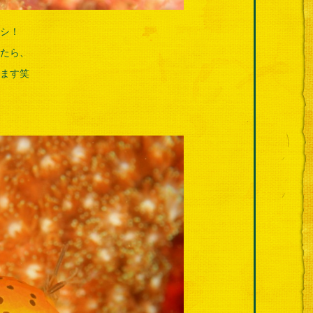
シ！
たら、
ます笑