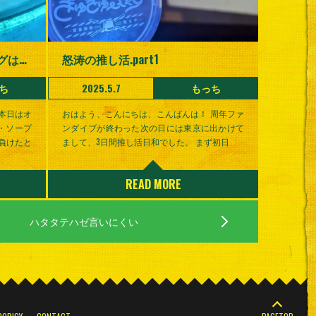
何度行ってもイルカダイビングは良い
怒涛の推し活.part1
ち
2025.5.7
もっち
本日はオ
おはよう、こんにちは、こんばんは！ 周年ファ
・ソープ
ンダイブが終わった次の日には東京に出かけて
負けたと
まして、3日間推し活日和でした。 まず初日
READ MORE
ハタタテハゼ言いにくい