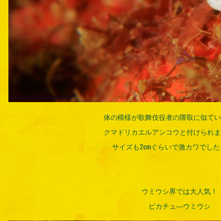
体の模様が歌舞伎役者の隈取に似てい
クマドリカエルアンコウと付けられま
サイズも2cmぐらいで激カワでし
ウミウシ界では大人気！
ピカチュ―ウミウシ