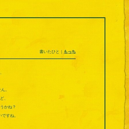
書いたひと｜
もっち
、
せん。
ど、
うかね？
いですね。
。