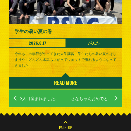
学生の暑い夏の巻
2026.6.17
がんた
今年もこの季節がやってきた大学講習。学生たちの暑い夏のはじ
まりや！どんどん水温も上がってウェットで潜れるようになって
きました
READ MORE
2人目産まれましたの巻
さなちゃんおめでとう！の巻
PAGETOP