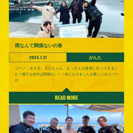
雨なんて関係ないの巻
2024.1.21
がんた
ジーノ、ギズモ、えんちゃん、まっすんの講習に行ってきまし
た！雨でも水中は関係ない！！冬になりましたが新しいダイバー
が
READ MORE