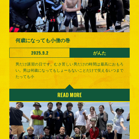
何歳になっても小僧の巻
2025.9.2
がんた
男だけ講習の日です。むさ苦しい男だけの時間は最高におもろ
い。男は何歳になってもしょーもないことだけで笑えるいつまで
たっても小
READ MORE