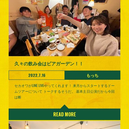
久々の飲み会はビアガーデン！！
2022.7.16
もっち
セカオワがLINE LIVEやってくれます！ 来月からスタートするドー
ムツアーについて トークするそうだ。 基本土日公演だから今回
は断
READ MORE