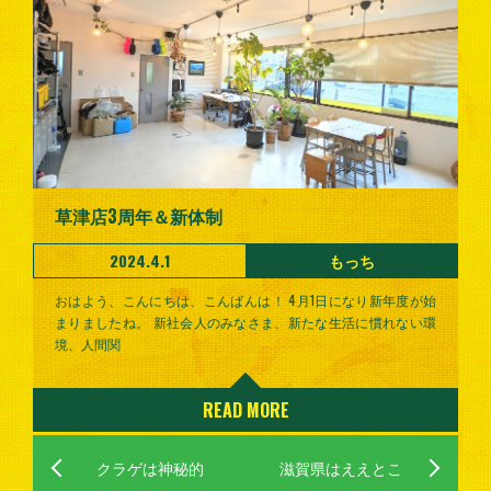
草津店3周年＆新体制
2024.4.1
もっち
おはよう、こんにちは、こんばんは！ 4月1日になり新年度が始
まりましたね。 新社会人のみなさま、新たな生活に慣れない環
境、人間関
READ MORE
クラゲは神秘的
滋賀県はええとこ