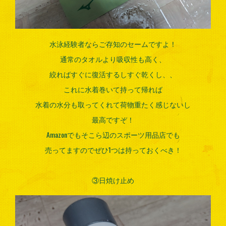
水泳経験者ならご存知のセームですよ！
通常のタオルより吸収性も高く、
絞ればすぐに復活するしすぐ乾くし、、
これに水着巻いて持って帰れば
水着の水分も取ってくれて荷物重たく感じないし
最高ですぞ！
Amazonでもそこら辺のスポーツ用品店でも
売ってますのでぜひ1つは持っておくべき！
③日焼け止め